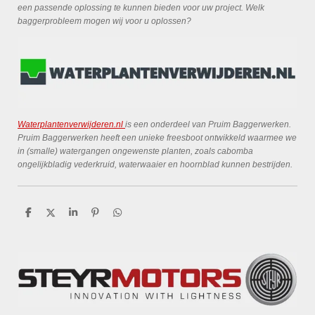
een passende oplossing te kunnen bieden voor uw project. Welk
baggerprobleem mogen wij voor u oplossen?
Waterplantenverwijderen.nl
is een onderdeel van Pruim Baggerwerken.
Pruim Baggerwerken heeft een unieke freesboot ontwikkeld waarmee we
in (smalle) watergangen ongewenste planten, zoals cabomba
ongelijkbladig vederkruid, waterwaaier en hoornblad kunnen bestrijden.
D
D
S
P
D
e
e
h
i
e
l
e
a
n
l
e
l
r
n
e
n
e
e
n
n