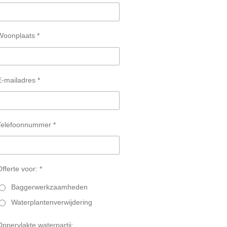
Woonplaats *
E-mailadres *
Telefoonnummer *
fferte voor: *
Baggerwerkzaamheden
Waterplantenverwijdering
Oppervlakte waterpartij: