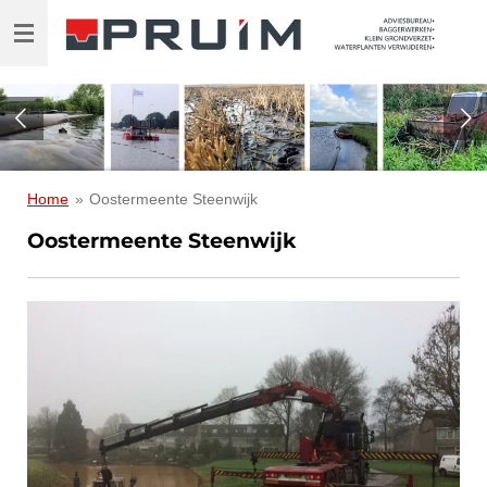
Ga
direct
naar
de
hoofdinhoud
Home
»
Oostermeente Steenwijk
Oostermeente Steenwijk