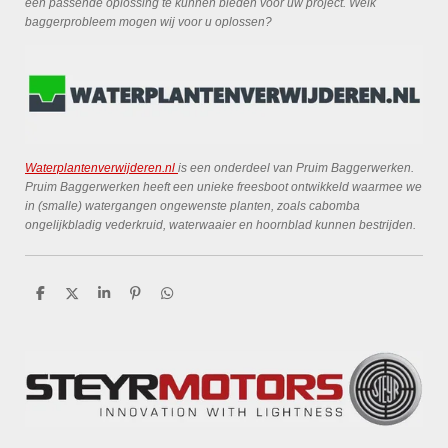
een passende oplossing te kunnen bieden voor uw project. Welk
baggerprobleem mogen wij voor u oplossen?
Waterplantenverwijderen.nl
is een onderdeel van Pruim Baggerwerken.
Pruim Baggerwerken heeft een unieke freesboot ontwikkeld waarmee we
in (smalle) watergangen ongewenste planten, zoals cabomba
ongelijkbladig vederkruid, waterwaaier en hoornblad kunnen bestrijden.
D
D
S
P
D
e
e
h
i
e
l
e
a
n
l
e
l
r
n
e
n
e
e
n
n